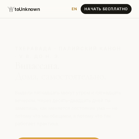
toUnknown
EN
НАЧАТЬ БЕСПЛАТНО
ТХЕРАВАДА · ПАЛИЙСКИЙ КАНОН
· V В. ДО Н. Э.
Випассана.
Дома, самостоятельно.
Выдели пятнадцать минут утром и пятнадцать
вечером. Через десять–двадцать дней ты
заметишь, как меняется состояние ума — не
потому что мы обещаем, а потому что так
работает практика.