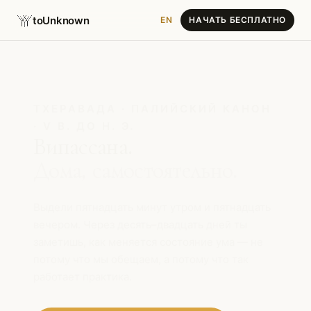
toUnknown
EN
НАЧАТЬ БЕСПЛАТНО
ТХЕРАВАДА · ПАЛИЙСКИЙ КАНОН
· V В. ДО Н. Э.
Випассана.
Дома, самостоятельно.
Выдели пятнадцать минут утром и пятнадцать
вечером. Через десять–двадцать дней ты
заметишь, как меняется состояние ума — не
потому что мы обещаем, а потому что так
работает практика.